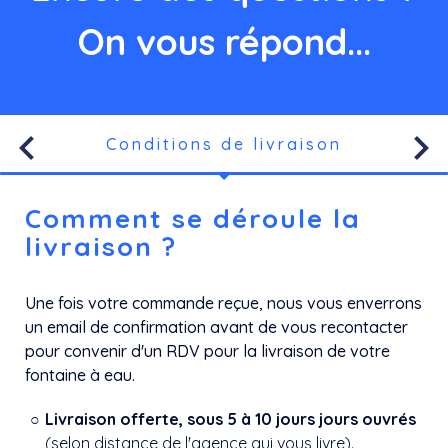
On vous répond...
keyboard_arrow_left
keyboard_arrow_right
Conditions de livraison
Comment se déroule la
livraison ?
Une fois votre commande reçue, nous vous enverrons
un email de confirmation avant de vous recontacter
pour convenir d'un RDV pour la livraison de votre
fontaine à eau.
Livraison offerte, sous 5 à 10 jours jours ouvrés
(selon distance de l'agence qui vous livre).