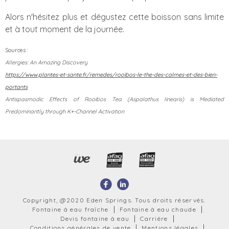
Alors n'hésitez plus et dégustez cette boisson sans limite
et à tout moment de la journée.
Sources :
Allergies: An Amazing Discovery
https://www.plantes-et-sante.fr/remedes/rooibos-le-the-des-calmes-et-des-bien-
portants
Antispasmodic Effects of Rooibos Tea (Aspalathus linearis) is Mediated
Predominantly through K+-Channel Activation
Copyright, @2020 Eden Springs. Tous droits réservés.
Fontaine à eau fraîche
Fontaine à eau chaude
Devis fontaine à eau
Carrière
Conditions générales de vente
Mentions légales