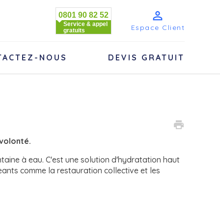

0801 90 82 52
Service & appel
Espace Client
gratuits
TACTEZ-NOUS
DEVIS GRATUIT
print
 volonté.
ntaine à eau. C'est une solution d'hydratation haut
nts comme la restauration collective et les