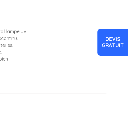
wall lampe UV
scontinu.
DEVIS
GRATUIT
eilles.
.
bien