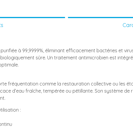
ts
Cara
purifiée à 99,9999%, éliminant efficacement bactéries et viru
biologiquement sûre. Un traitement antimicrobien est intégré 
optimale.
rte fréquentation comme la restauration collective ou les é
efficace d’eau fraîche, tempérée ou pétillante. Son système d
nt.
lisation :
ontinu