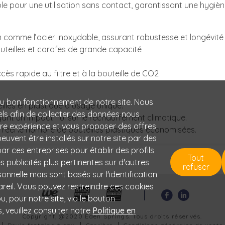
pour une utilisation sans contact, garantissant une hygièn
m comme l’acier inoxydable, assurant robustesse et longévité
uteilles et carafes de grande capacité
ccès rapide au filtre et à la bouteille de CO2
au bon fonctionnement de notre site. Nous
teilles en plastique à usage unique.
els afin de collecter des données nous
yant un impact nul sur le réchauffement climatique.
tre expérience et vous proposer des offres
 réel le nombre de bouteilles plastiques économisées.
uvent être installés sur notre site par des
 par ces entreprises pour établir des profils
Tout
es publicités plus pertinentes sur d'autres
refuser
onnelle mais sont basés sur l'identification
areil. Vous pouvez restreindre ces cookies
, pour notre site, via le bouton
, veuillez consulter notre
Politique en
Copyright, @2020 Eden Springs. Tous droits réservés.