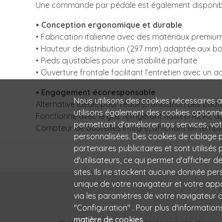
Une commande par pédale est également disponible 
• Conception ergonomique et durable
• Fabrication italienne avec des matériaux premiu
• Hauteur de distribution (297 mm) adaptée aux bo
• Pieds ajustables pour une stabilité parfaite
• Ouverture frontale facilitant l’entretien avec un a
• Engagement écoresponsable
Nous utilisons des cookies nécessaires 
Alternative idéale pour réduire l’utilisation des bou
utilisons également des cookies optionn
Fonctionne avec le gaz réfrigérant naturel R290, a
permettant d'améliorer nos services, vo
Compteur de bouteilles intégré, affichant en temps
personnalisées. Des cookies de ciblage pe
partenaires publicitaires et sont utilisés
d'utilisateurs, ce qui permet d'afficher d
sites. Ils ne stockent aucune donnée pers
unique de votre navigateur et votre app
via les paramètres de votre navigateur ou
"Configuration" . Pour plus d'informations
matière de cookies
.