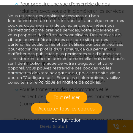
Pour produire une vue d'ensemble de nos
relations avec vous afin d’améliorer les services
Nous utilisons des cookies nécessaires au bon
que nous pouvons vous offrir ;
fonctionnement de notre site. Nous utilisons également des
cookies optionnels afin de collecter des données nous
Pour vous envoyer des communications
permettant d'améliorer nos services, votre expérience et
marketing que vous avez choisies (consenties)
vous proposer des offres personnalisées. Des cookies de
ciblage peuvent être installés sur notre site par des
de recevoir, ou que nous pensons pouvoir vous
partenaires publicitaires et sont utilisés par ces entreprises
intéresser sur la base des services que vous
pour établir des profils d'utilisateurs, ce qui permet
d'afficher des publicités plus pertinentes sur d'autres sites.
recevez de notre part ou d'autres sociétés de
Ils ne stockent aucune donnée personnelle mais sont basés
notre groupe ;
sur l'identification unique de votre navigateur et votre
appareil. Vous pouvez restreindre ces cookies via les
Pour fournir des messages de service en
paramètres de votre navigateur ou, pour notre site, via le
bouton "Configuration" . Pour plus d'informations, veuillez
rapport avec notre relation avec vous ;
consulter notre
Politique en matière de cookies
.
Pour le traitement des réclamations et le
respect des droits des personnes concernées
Tout refuser
(comme le droit d'accès).
Accepter tous les cookies
Configuration
Sociétés désignées par Culligan (ces tiers peuvent
phone_in_talk
expand_less
Devis
Gratuit
être basés dans des pays en dehors du Royaume-