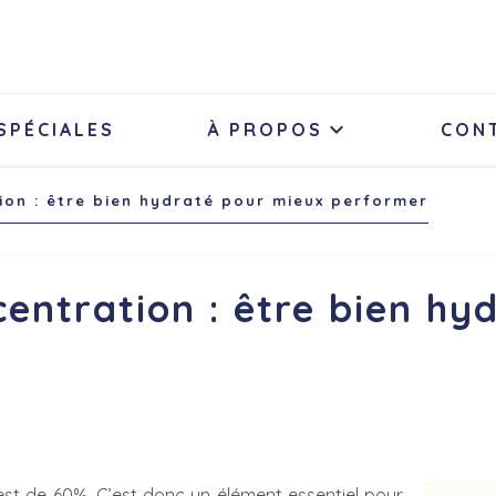

SPÉCIALES
À PROPOS
CON
ion : être bien hydraté pour mieux performer
entration : être bien hy
est de 60%. C’est donc un élément essentiel pour