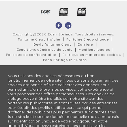
Copyright, @2020 Eden Springs. Tous droits réservés.
Fontaine à eau fraîche
Fontaine à eau chaude
Devis fontaine à eau
Carrière
Conditions générales de vente
Mentions légales
Politique de confidentialité
Politique en matière de cookies
Eden Springs in Europe
Nous utilisons des cookies nécessaires au bon
fonctionnement de notre site. Nous utilisons également des
cookies optionnels afin de collecter des données nous
permettant d'améliorer nos services, votre expérience et
vous proposer des offres personnalisées. Des cookies de
ciblage peuvent être installés sur notre site par des
partenaires publicitaires et sont utilisés par ces entreprises
pour établir des profils d'utilisateurs, ce qui permet
d'afficher des publicités plus pertinentes sur d'autres sites.
Ils ne stockent aucune donnée personnelle mais sont basés
sur l'identification unique de votre navigateur et votre
appareil. Vous pouvez restreindre ces cookies via les