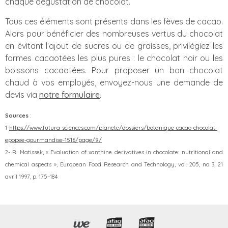
chaque dégustation de chocolat.
Tous ces éléments sont présents dans les fèves de cacao.
Alors pour bénéficier des nombreuses vertus du chocolat
en évitant l’ajout de sucres ou de graisses, privilégiez les
formes cacaotées les plus pures : le chocolat noir ou les
boissons cacaotées. Pour proposer un bon chocolat
chaud à vos employés, envoyez-nous une demande de
devis via
notre formulaire
.
Sources
:
1-
https://www.futura-sciences.com/planete/dossiers/botanique-cacao-chocolat-
epopee-gourmandise-1516/page/9/
2- R. Matissek, « Evaluation of xanthine derivatives in chocolate: nutritional and
chemical aspects », European Food Research and Technology, vol. 205, no 3,‎ 21
avril 1997, p. 175–184