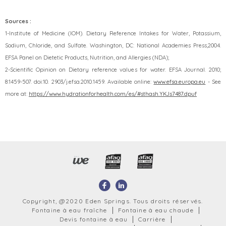
Sources :
1-Institute of Medicine (IOM). Dietary Reference Intakes for Water, Potassium,
Sodium, Chloride, and Sulfate. Washington, DC: National Academies Press,2004.
EFSA Panel on Dietetic Products, Nutrition, and Allergies (NDA);
2-Scientific Opinion on Dietary reference values for water. EFSA Journal. 2010;
8:1459-507. doi:10. 2903/j.efsa.2010.1459. Available online:
www.efsa.europa.eu
- See
more at:
https://www.hydrationforhealth.com/es/#sthash.YKJs7487.dpuf
Copyright, @2020 Eden Springs. Tous droits réservés.
Fontaine à eau fraîche
Fontaine à eau chaude
Devis fontaine à eau
Carrière