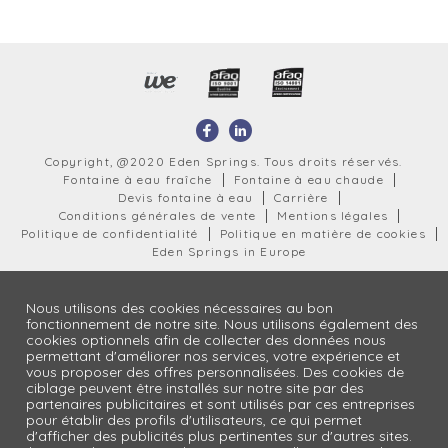
Copyright, @2020 Eden Springs. Tous droits réservés.
Fontaine à eau fraîche
Fontaine à eau chaude
Devis fontaine à eau
Carrière
Conditions générales de vente
Mentions légales
Politique de confidentialité
Politique en matière de cookies
Eden Springs in Europe
Nous utilisons des cookies nécessaires au bon
fonctionnement de notre site. Nous utilisons également des
cookies optionnels afin de collecter des données nous
permettant d'améliorer nos services, votre expérience et
vous proposer des offres personnalisées. Des cookies de
ciblage peuvent être installés sur notre site par des
partenaires publicitaires et sont utilisés par ces entreprises
pour établir des profils d'utilisateurs, ce qui permet
d'afficher des publicités plus pertinentes sur d'autres sites.