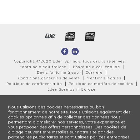
Copyright, @2020 Eden Springs. Tous droits réservés.
Fontaine à eau fraîche
Fontaine à eau chaude
Devis fontaine à eau
Carrière
Conditions générales de vente
Mentions légales
Politique de confidentialité
Politique en matière de cookies
Eden Springs in Europe
Nous utilisons des cookies nécessaires au bon
fonctionnement de notre site. Nous utilisons également des
cookies optionnels afin de collecter des données nous
permettant d'améliorer nos services, votre expérience et
vous proposer des offres personnalisées. Des cookies de
ciblage peuvent être installés sur notre site par des
partenaires publicitaires et sont utilisés par ces entreprises