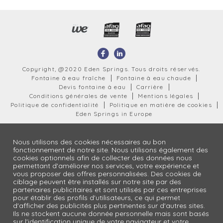
Copyright, @2020 Eden Springs. Tous droits réservés.
Fontaine à eau fraîche
Fontaine à eau chaude
Devis fontaine à eau
Carrière
Conditions générales de vente
Mentions légales
Politique de confidentialité
Politique en matière de cookies
Eden Springs in Europe
Nous utilisons des cookies nécessaires au bon
fonctionnement de notre site. Nous utilisons également des
cookies optionnels afin de collecter des données nous
permettant d'améliorer nos services, votre expérience et
vous proposer des offres personnalisées. Des cookies de
ciblage peuvent être installés sur notre site par des
partenaires publicitaires et sont utilisés par ces entreprises
pour établir des profils d'utilisateurs, ce qui permet
d'afficher des publicités plus pertinentes sur d'autres sites.
Ils ne stockent aucune donnée personnelle mais sont basés
sur l'identification unique de votre navigateur et votre