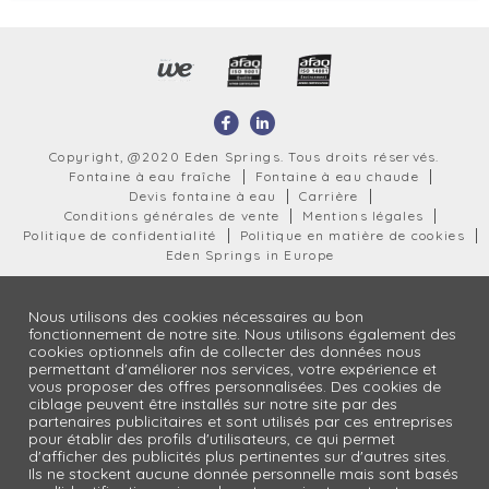
Copyright, @2020 Eden Springs. Tous droits réservés.
Fontaine à eau fraîche
Fontaine à eau chaude
Devis fontaine à eau
Carrière
Conditions générales de vente
Mentions légales
Politique de confidentialité
Politique en matière de cookies
Eden Springs in Europe
Nous utilisons des cookies nécessaires au bon
fonctionnement de notre site. Nous utilisons également des
cookies optionnels afin de collecter des données nous
permettant d'améliorer nos services, votre expérience et
vous proposer des offres personnalisées. Des cookies de
ciblage peuvent être installés sur notre site par des
partenaires publicitaires et sont utilisés par ces entreprises
pour établir des profils d'utilisateurs, ce qui permet
d'afficher des publicités plus pertinentes sur d'autres sites.
Ils ne stockent aucune donnée personnelle mais sont basés